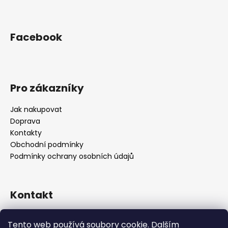
a
j
Facebook
í
t
?
Pro zákazníky
Jak nakupovat
HLEDAT
Doprava
Kontakty
Obchodní podmínky
Podmínky ochrany osobních údajů
D
o
p
Kontakt
o
r
objednavky
@
alukolamb.cz
u
Tento web používá soubory cookie. Dalším
+420 773 468 303