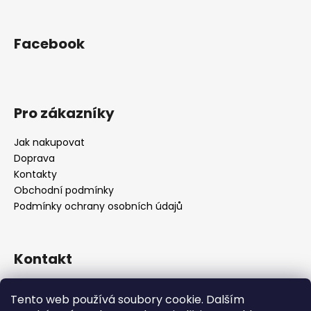
s
u
Facebook
Pro zákazníky
Jak nakupovat
Doprava
Kontakty
Obchodní podmínky
Podmínky ochrany osobních údajů
Kontakt
objednavky
@
alukolamb.cz
Tento web používá soubory cookie. Dalším
+420 773 468 303