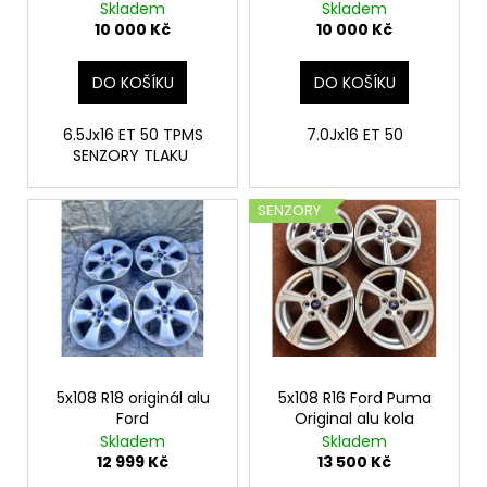
Skladem
Skladem
t
u
a
10 000 Kč
10 000 Kč
ů
k
j
t
í
DO KOŠÍKU
DO KOŠÍKU
ů
t
?
6.5Jx16 ET 50 TPMS
7.0Jx16 ET 50
SENZORY TLAKU
SENZORY
HLEDAT
D
o
p
5x108 R18 originál alu
5x108 R16 Ford Puma
o
Ford
Original alu kola
r
Skladem
Skladem
u
12 999 Kč
13 500 Kč