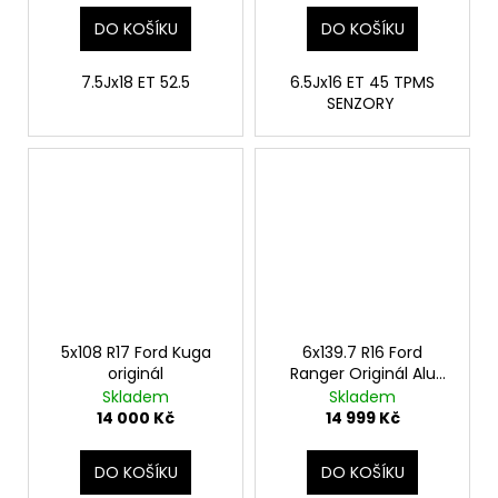
č
u
DO KOŠÍKU
DO KOŠÍKU
j
e
7.5Jx18 ET 52.5
6.5Jx16 ET 45 TPMS
m
SENZORY
e
5x108 R17 Ford Kuga
6x139.7 R16 Ford
originál
Ranger Originál Alu
disky
Skladem
Skladem
14 000 Kč
14 999 Kč
DO KOŠÍKU
DO KOŠÍKU