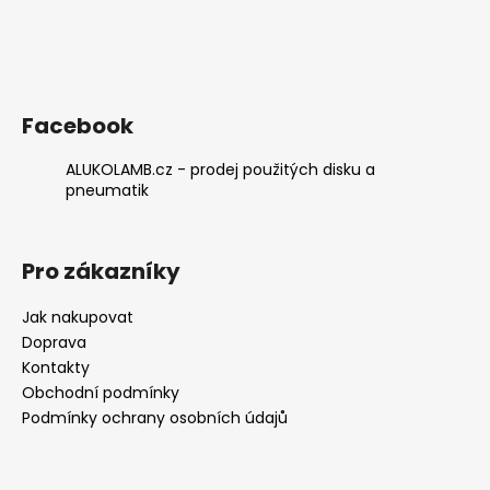
a
j
í
t
Facebook
?
ALUKOLAMB.cz - prodej použitých disku a
pneumatik
HLEDAT
Pro zákazníky
Jak nakupovat
Doprava
D
Kontakty
o
Obchodní podmínky
p
o
Podmínky ochrany osobních údajů
r
u