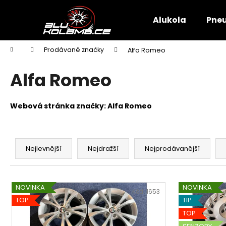
K
Přejít
na
o
Alukola
Pne
obsah
Zpět
Zpět
š
do
do
í
Domů
Prodávané značky
Alfa Romeo
k
obchodu
obchodu
Alfa Romeo
Webová stránka značky:
Alfa Romeo
Ř
a
Nejlevnější
Nejdražší
Nejprodávanější
z
e
V
n
NOVINKA
NOVINKA
ý
Kód:
1653
í
TOP
TIP
p
p
TOP
i