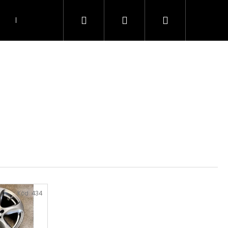
Hledat
Přihlášení
Nákupní
Doprava
Kontakty
košík
Kód:
434