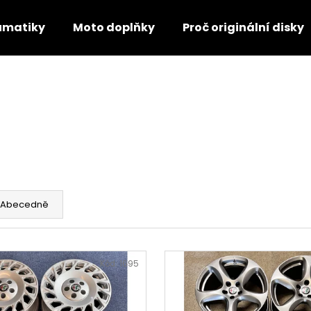
umatiky
Moto doplňky
Proč originální disky
Co potřebujete najít?
HLEDAT
Doporučujeme
Abecedně
Kód:
1695