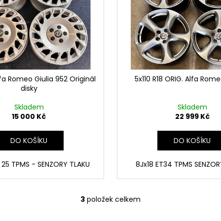
lfa Romeo Giulia 952 Originál
5x110 R18 ORIG. Alfa Rome
disky
Skladem
Skladem
15 000 Kč
22 999 Kč
DO KOŠÍKU
DO KOŠÍKU
T 25 TPMS - SENZORY TLAKU
8Jx18 ET34 TPMS SENZO
3
položek celkem
O
v