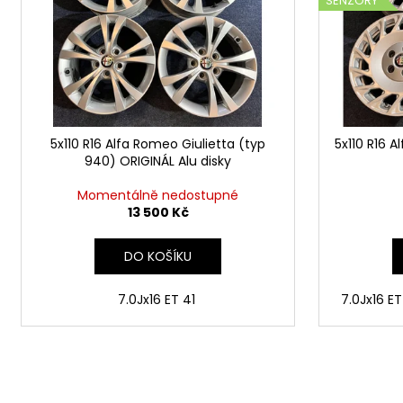
r
SENZORY
s
o
p
d
r
u
o
k
d
t
u
ů
5x110 R16 Alfa Romeo Giulietta (typ
5x110 R16 A
k
940) ORIGINÁL Alu disky
t
ů
Momentálně nedostupné
13 500 Kč
DO KOŠÍKU
7.0Jx16 ET 41
7.0Jx16 E