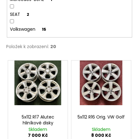
č
u
j
SEAT
2
e
m
Volkswagen
15
e
Položek k zobrazení:
20
V
ý
p
i
s
p
r
o
5x112 R17 Alutec
5x112 R16 Orig. VW Golf
hliníkové disky
d
Skladem
Skladem
u
7 000 Kč
8 000 Kč