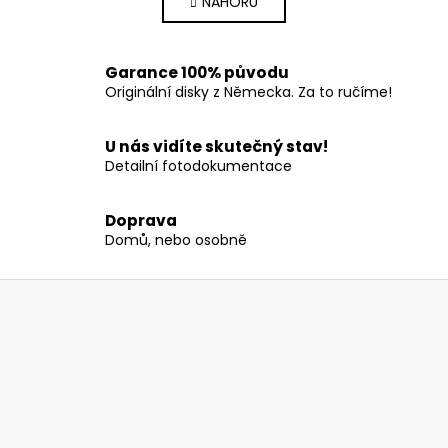
NAHORU
l
n
k
á
o
d
v
a
Garance 100% původu
á
c
Originální disky z Německa. Za to ručíme!
n
í
í
p
U nás vidíte skutečný stav!
r
Detailní fotodokumentace
v
k
Doprava
y
Domů, nebo osobně
v
ý
Z
p
i
á
s
p
u
a
t
í