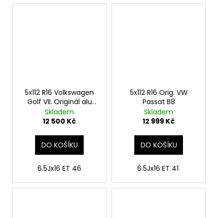
5x112 R16 Volkswagen
5x112 R16 Orig. VW
Golf VII. Originál alu
Passat B8
disky
Skladem
Skladem
12 500 Kč
12 999 Kč
DO KOŠÍKU
DO KOŠÍKU
6.5Jx16 ET 46
6.5Jx16 ET 41