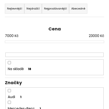
Ř
a
a
Nejlevnější
Nejdražší
Nejprodávanější
Abecedně
j
z
í
e
t
n
Cena
?
í
7000
Kč
23000
Kč
p
r
o
HLEDAT
d
u
Na skladě
18
k
D
t
o
Značky
ů
p
o
Audi
1
r
u
Mercedes-Benz
1