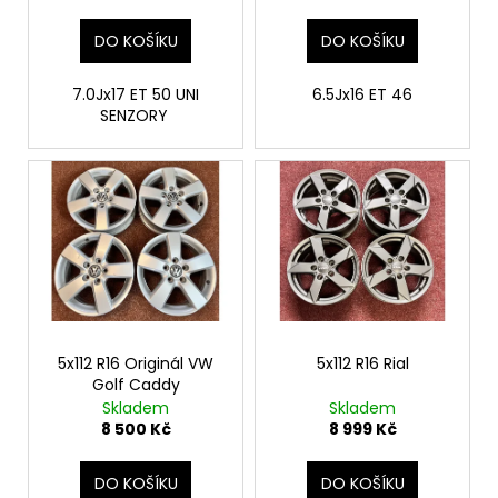
k
t
DO KOŠÍKU
DO KOŠÍKU
ů
7.0Jx17 ET 50 UNI
6.5Jx16 ET 46
SENZORY
5x112 R16 Originál VW
5x112 R16 Rial
Golf Caddy
Skladem
Skladem
8 500 Kč
8 999 Kč
DO KOŠÍKU
DO KOŠÍKU