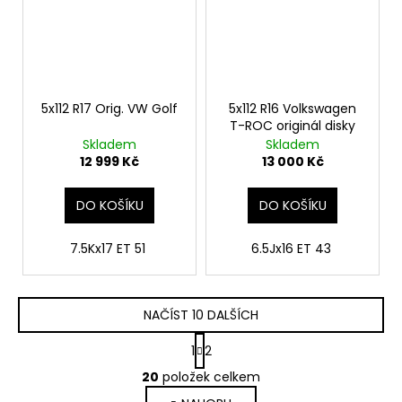
5x112 R17 Orig. VW Golf
5x112 R16 Volkswagen
T-ROC originál disky
Skladem
Skladem
12 999 Kč
13 000 Kč
DO KOŠÍKU
DO KOŠÍKU
7.5Kx17 ET 51
6.5Jx16 ET 43
NAČÍST 10 DALŠÍCH
S
1
2
t
O
r
20
položek celkem
v
á