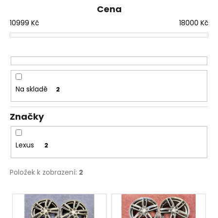
n
Cena
a
í
j
10999
Kč
18000
Kč
p
í
r
t
o
?
d
u
Na skladě
2
k
t
HLEDAT
Značky
ů
Lexus
2
D
o
Položek k zobrazení:
2
p
o
V
r
ý
u