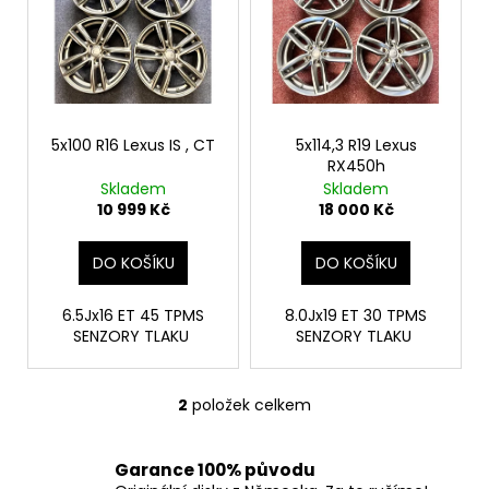
č
p
u
i
j
s
e
p
m
r
e
o
5x100 R16 Lexus IS , CT
5x114,3 R19 Lexus
RX450h
d
Skladem
Skladem
u
10 999 Kč
18 000 Kč
k
t
DO KOŠÍKU
DO KOŠÍKU
ů
6.5Jx16 ET 45 TPMS
8.0Jx19 ET 30 TPMS
SENZORY TLAKU
SENZORY TLAKU
2
položek celkem
O
v
l
Garance 100% původu
á