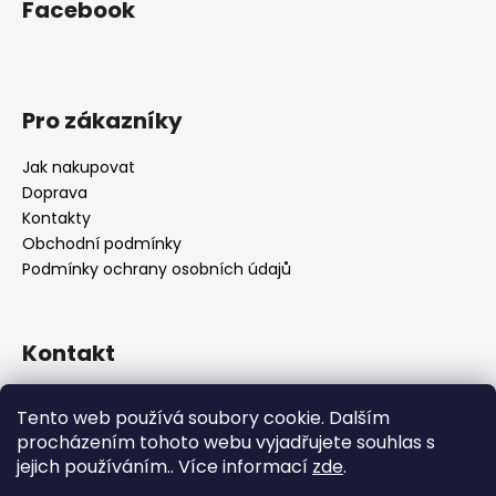
Facebook
Pro zákazníky
Jak nakupovat
Doprava
Kontakty
Obchodní podmínky
Podmínky ochrany osobních údajů
Kontakt
objednavky
@
alukolamb.cz
Tento web používá soubory cookie. Dalším
+420 773 468 303
procházením tohoto webu vyjadřujete souhlas s
+420 773 468 303
jejich používáním.. Více informací
zde
.