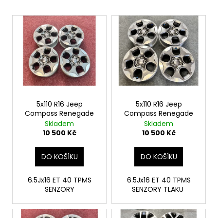
č
u
V
j
ý
e
p
m
i
e
s
p
r
o
5x110 R16 Jeep
5x110 R16 Jeep
Compass Renegade
Compass Renegade
d
Skladem
Skladem
u
10 500 Kč
10 500 Kč
k
t
DO KOŠÍKU
DO KOŠÍKU
ů
6.5Jx16 ET 40 TPMS
6.5Jx16 ET 40 TPMS
SENZORY
SENZORY TLAKU