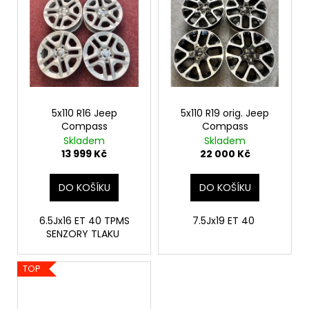
5x110 R16 Jeep
5x110 R19 orig. Jeep
Compass
Compass
Skladem
Skladem
13 999 Kč
22 000 Kč
DO KOŠÍKU
DO KOŠÍKU
6.5Jx16 ET 40 TPMS
7.5Jx19 ET 40
SENZORY TLAKU
TOP