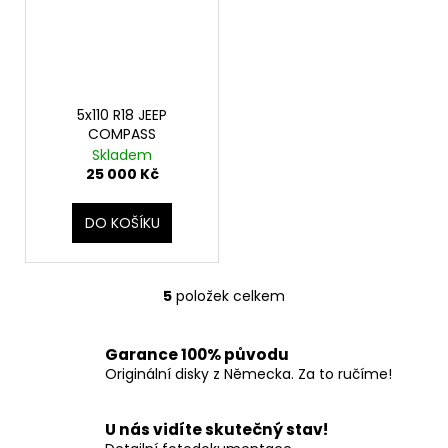
5x110 R18 JEEP
COMPASS
Skladem
25 000 Kč
DO KOŠÍKU
5
položek celkem
O
v
l
Garance 100% původu
á
Originální disky z Německa. Za to ručíme!
d
a
U nás vidíte skutečný stav!
c