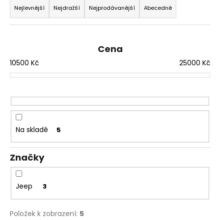
a
Nejlevnější
Nejdražší
Nejprodávanější
Abecedně
a
z
j
e
í
n
t
Cena
í
?
10500
Kč
25000
Kč
p
r
o
d
HLEDAT
u
Na skladě
5
k
t
D
Značky
ů
o
p
Jeep
3
o
r
u
Položek k zobrazení:
5