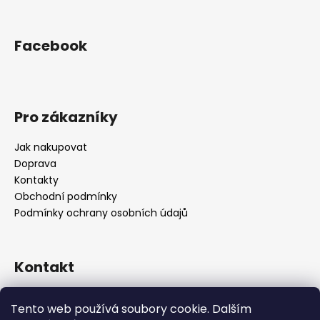
Facebook
Pro zákazníky
Jak nakupovat
Doprava
Kontakty
Obchodní podmínky
Podmínky ochrany osobních údajů
Kontakt
objednavky
@
alukolamb.cz
Tento web používá soubory cookie. Dalším
+420 773 468 303