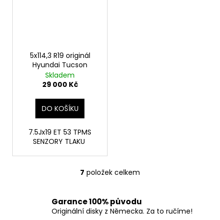
5x114,3 R19 originál
Hyundai Tucson
Skladem
29 000 Kč
DO KOŠÍKU
7.5Jx19 ET 53 TPMS
SENZORY TLAKU
7
položek celkem
O
v
l
Garance 100% původu
á
Originální disky z Německa. Za to ručíme!