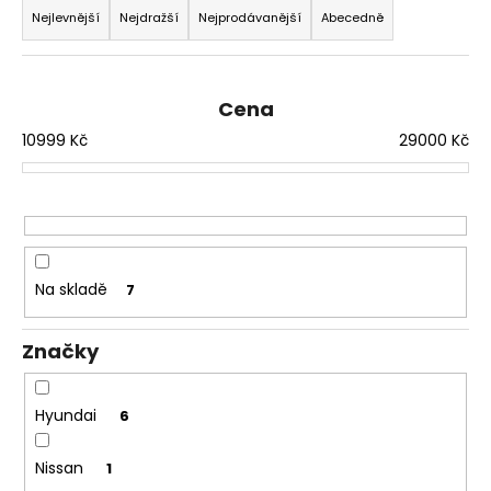
a
Nejlevnější
Nejdražší
Nejprodávanější
Abecedně
a
z
j
e
í
n
t
Cena
í
?
10999
Kč
29000
Kč
p
r
o
d
HLEDAT
u
Na skladě
7
k
t
D
Značky
ů
o
p
Hyundai
6
o
r
u
Nissan
1