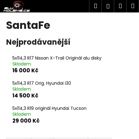
K
Přejít
Hledat
Náku
M
Přihlášen
na
o
obsah
Zpět
Zpět
košík
š
SantaFe
í
C
k
Nejprodávanější
o
p
o
5x114,3 R17 Nissan X-Trail Originál alu disky
Skladem
t
16 000 Kč
ř
e
5x114,3 R17 Orig. Hyundai i30
b
Skladem
14 500 Kč
u
j
5x114,3 R19 originál Hyundai Tucson
e
Skladem
29 000 Kč
t
e
Ř
n