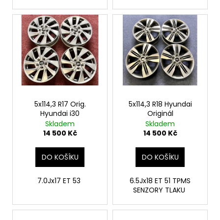
5x114,3 R17 Orig.
5x114,3 R18 Hyundai
Hyundai i30
Originál
Skladem
Skladem
14 500 Kč
14 500 Kč
DO KOŠÍKU
DO KOŠÍKU
7.0Jx17 ET 53
6.5Jx18 ET 51 TPMS
SENZORY TLAKU