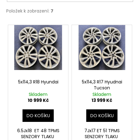
č
u
Položek k zobrazení:
7
j
e
V
m
ý
e
p
i
s
p
r
o
5x114,3 R18 Hyundai
5x114,3 R17 Hyudnai
Tucson
d
Skladem
Skladem
u
10 999 Kč
13 999 Kč
k
t
DO KOŠÍKU
DO KOŠÍKU
ů
6.5Jx18 ET 48 TPMS
7Jx17 ET 51 TPMS
SENZORY TLAKU
SENZORY TLAKU