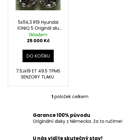
č
p
u
j
r
e
o
5x114,3 R19 Hyundai
m
IONIQ 5 Originál alu
d
disky
e
Skladem
u
25 000 Kč
k
t
DO KOŠÍKU
ů
7.5Jx19 ET 49.5 TPMS
SENZORY TLAKU
1
položek celkem
O
v
l
Garance 100% původu
á
Originální disky z Německa. Za to ručíme!
d
a
U nás vidíte skutečný stav!