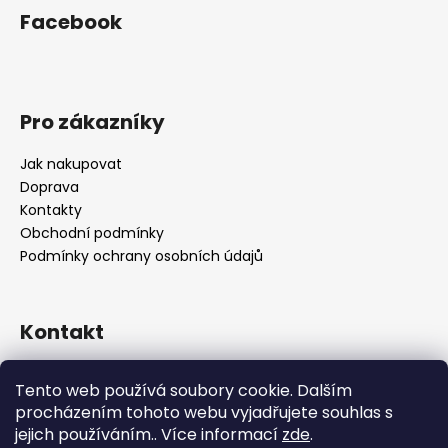
Facebook
Pro zákazníky
Jak nakupovat
Doprava
Kontakty
Obchodní podmínky
Podmínky ochrany osobních údajů
Kontakt
objednavky
@
alukolamb.cz
Tento web používá soubory cookie. Dalším
+420 773 468 303
procházením tohoto webu vyjadřujete souhlas s
+420 773 468 303
jejich používáním.. Více informací
zde
.