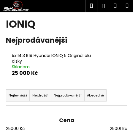
K
Přejít
Hledat
Náku
M
Přihlášen
na
o
obsah
Zpět
Zpět
košík
š
IONIQ
í
C
k
Nejprodávanější
o
p
o
5x114,3 R19 Hyundai IONIQ 5 Originál alu
disky
t
Skladem
ř
25 000 Kč
e
b
Ř
u
a
Nejlevnější
Nejdražší
Nejprodávanější
Abecedně
j
z
e
e
t
n
Cena
e
í
25000
Kč
25001
Kč
n