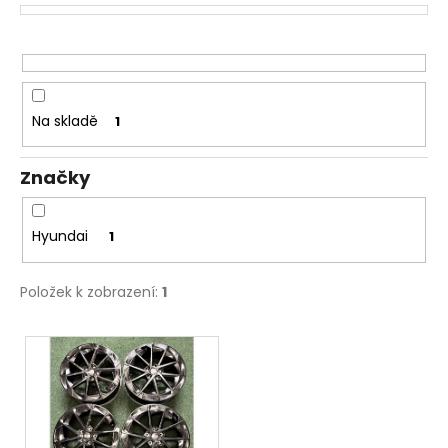
p
a
r
j
o
í
d
t
u
Na skladě
1
?
k
t
Značky
ů
HLEDAT
Hyundai
1
Položek k zobrazení:
1
D
V
o
p
ý
o
p
r
i
u
s