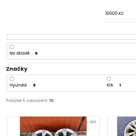
n
í
10000
Kč
p
r
o
d
u
Na skladě
9
k
t
Značky
ů
Hyundai
KIA
8
1
Položek k zobrazení:
10
V
ý
Kód:
386
p