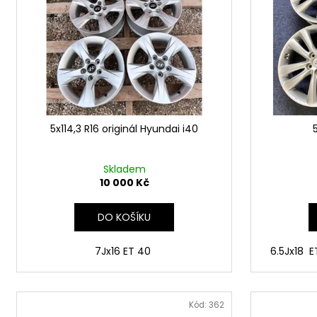
i
s
p
r
o
d
u
5x114,3 R16 originál Hyundai i40
k
t
ů
Skladem
10 000 Kč
DO KOŠÍKU
7Jx16 ET 40
6.5Jx18 
Kód:
362