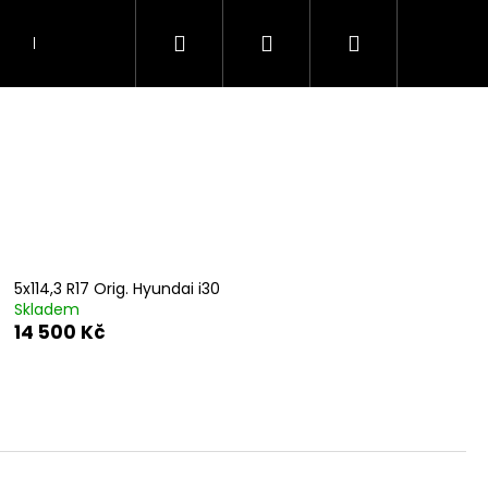
Hledat
Přihlášení
Nákupní
Doprava
Kontakty
košík
5x114,3 R17 Orig. Hyundai i30
Skladem
14 500 Kč