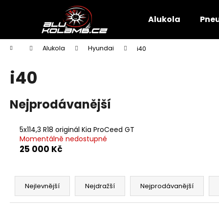
K
Přejít
na
o
Alukola
Pne
obsah
Zpět
Zpět
š
do
do
í
Domů
Alukola
Hyundai
i40
k
obchodu
obchodu
i40
Nejprodávanější
5x114,3 R18 originál Kia ProCeed GT
Momentálně nedostupné
25 000 Kč
Ř
a
Nejlevnější
Nejdražší
Nejprodávanější
z
e