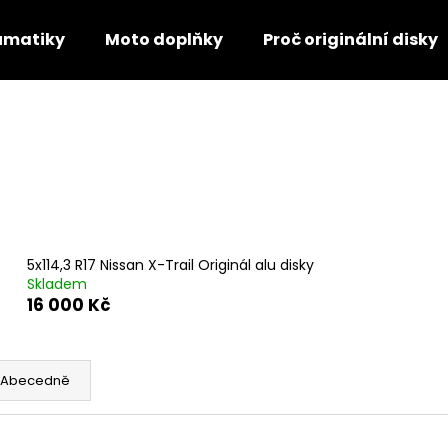
umatiky
Moto doplňky
Proč originální disky
Co potřebujete najít?
HLEDAT
5x114,3 R17 Nissan X-Trail Originál alu disky
Doporučujeme
Skladem
16 000 Kč
Abecedně