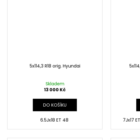
5x114,3 R18 orig. Hyundai
5x11
Skladem
13 000 Kč
DO KOŠÍKU
6.5Jx18 ET 48
7Jx17 E