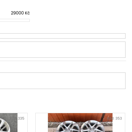
29000
Kč
Kód:
335
Kód:
353