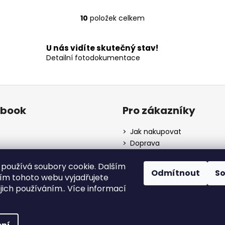
10
položek celkem
O
v
l
U nás vidíte skutečný stav!
á
Detailní fotodokumentace
d
a
c
í
ebook
Pro zákazníky
p
r
Jak nakupovat
v
k
Doprava
y
Kontakty
v
používá soubory cookie. Dalším
Obchodní podmínky
Odmítnout
S
ý
m tohoto webu vyjadřujete
Podmínky ochrany osobní
p
údajů
ejich používáním.. Více informací
i
s
ých disku a pneumatik
. Všechna práva vyhrazena.
u