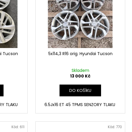
ai Tucson
5x114,3 R16 orig. Hyundai Tucson
Skladem
13 000 Kč
DO KOŠÍKU
ORY TLAKU
6.5Jx16 ET 45 TPMS SENZORY TLAKU
Kód:
611
Kód:
770