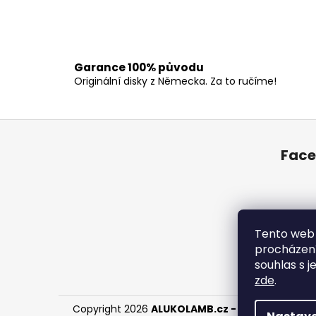
Garance 100% původu
Originální disky z Německa. Za to ručíme!
Z
á
Fac
p
a
t
í
Tento web 
procházení
souhlas s j
zde
.
Copyright 2026
ALUKOLAMB.cz - prodej použit