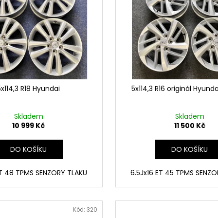
5x114,3 R18 Hyundai
5x114,3 R16 originál Hyund
Skladem
Skladem
10 999 Kč
11 500 Kč
DO KOŠÍKU
DO KOŠÍKU
ET 48 TPMS SENZORY TLAKU
6.5Jx16 ET 45 TPMS SENZ
Kód:
320