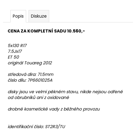
Popis
Diskuze
CENA ZA KOMPLETNÍ SADU 10.560,-
5x130 R17
7.5Jx17
ET 50
originál Touareg 2012
středová díra: 71.5mm
číslo dílu: 7P6601025A
disky jsou ve velmi pěkném stavu, nikde nejsou odřené
od obrubníků ani z oxidované
drobné kosmetické vady z běžného provozu
identifikační číslo: ST2R3/TU