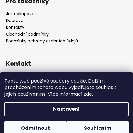
Pro zákazníky
Jak nakupovat
Doprava
Kontakty
Obchodní podmínky
Podmínky ochrany osobních údajů
Kontakt
objednavky
@
alukolamb.cz
Tento web používá soubory cookie. Dalším
+420 773 468 303
procházením tohoto webu vyjadřujete souhlas s
+420 773 468 303
jejich používáním.. Více informací
zde
.
Nastavení
Vytvořil Shoptet
Copyright 2026
ALUKOLAMB.cz - prodej použitých
Odmítnout
Souhlasím
disku a pneumatik
. Všechna práva vyhrazena.