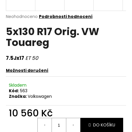
a
j
Průměrné
Neohodnoceno
Podrobnosti hodnocení
í
hodnocení
5x130 R17 Orig. VW
produktu
t
je
?
Touareg
0,0
z
5
hvězdiček.
7.5Jx17
ET 50
HLEDAT
Možnosti doručení
Skladem
Kód:
563
D
Značka:
Volkswagen
o
p
10 560 Kč
o
r
Měrná
DO KOŠÍKU
u
cena: