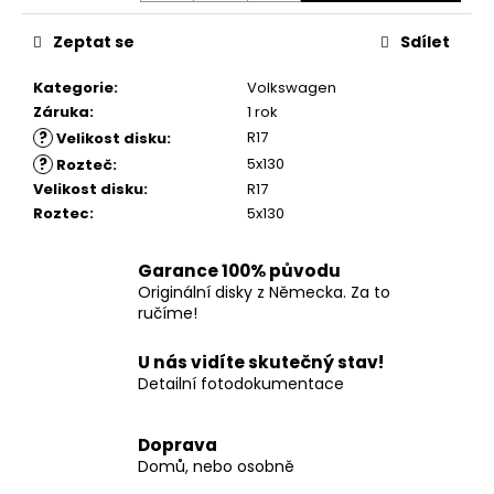
č
u
Zeptat se
Sdílet
j
e
Kategorie
:
Volkswagen
m
Záruka
:
1 rok
e
?
R17
Velikost disku
:
?
5x130
Rozteč
:
Velikost disku
:
R17
Roztec
:
5x130
Garance 100% původu
Originální disky z Německa. Za to
ručíme!
U nás vidíte skutečný stav!
Detailní fotodokumentace
Doprava
Domů, nebo osobně