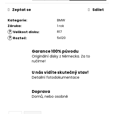
č
u
Zeptat se
Sdílet
j
e
Kategorie
:
BMW
m
Záruka
:
1 rok
e
?
R17
Velikost disku
:
?
5x120
Rozteč
:
Garance 100% původu
Originální disky z Německa. Za to
ručíme!
U nás vidíte skutečný stav!
Detailní fotodokumentace
Doprava
Domů, nebo osobně