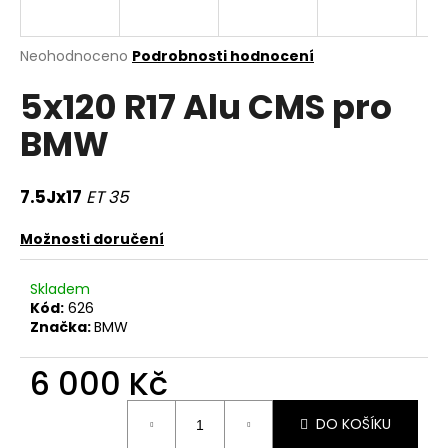
a
j
Průměrné
Neohodnoceno
Podrobnosti hodnocení
í
hodnocení
5x120 R17 Alu CMS pro
produktu
t
je
?
BMW
0,0
z
5
hvězdiček.
7.5Jx17
ET 35
HLEDAT
Možnosti doručení
Skladem
Kód:
626
D
Značka:
BMW
o
p
6 000 Kč
o
r
Měrná
DO KOŠÍKU
u
cena: