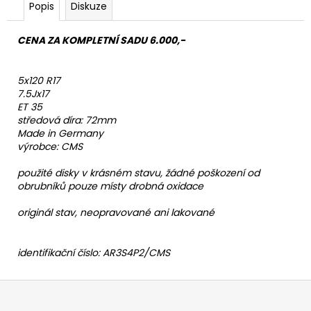
Popis
Diskuze
CENA ZA KOMPLETNÍ SADU 6.000,-
5x120 R17
7.5Jx17
ET 35
středová díra: 72mm
Made in Germany
výrobce: CMS
použité disky v krásném stavu, žádné poškození od
obrubníků pouze místy drobná oxidace
originál stav, neopravované ani lakované
identifikační číslo: AR3S4P2/CMS
Z
á