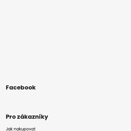
p
a
t
í
Facebook
Pro zákazníky
Jak nakupovat