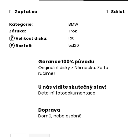
č
u
Zeptat se
Sdílet
j
e
Kategorie
:
BMW
m
Záruka
:
1 rok
e
?
R16
Velikost disku
:
?
5x120
Rozteč
:
Garance 100% původu
Originální disky z Německa. Za to
ručíme!
U nás vidíte skutečný stav!
Detailní fotodokumentace
Doprava
Domů, nebo osobně