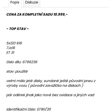
Popis
Diskuze
CENA ZA KOMPLETNÍ SADU 10.999,-
- TOP STAV -
5x120 R16
7Jx16
ET 31
číslo dílu: 6796236
stav: použité
velmi málo jeté disky, sundané ještě původní pneu z
výroby vozu ( původní zavažíčka na diskach )
pár oděrek jinak jako nové bez oxidace a jiných vad
identifikační číslo:
ST1R1/311