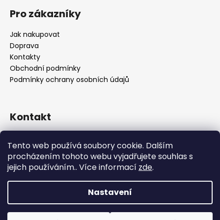
Pro zákazníky
Jak nakupovat
Doprava
Kontakty
Obchodní podmínky
Podmínky ochrany osobních údajů
Kontakt
objednavky
@
alukolamb.cz
Tento web používá soubory cookie. Dalším
+420 773 468 303
procházením tohoto webu vyjadřujete souhlas s
+420 773 468 303
jejich používáním.. Více informací
zde
.
Nastavení
Vytvořil Shoptet
Copyright 2026
ALUKOLAMB.cz - prodej použitých