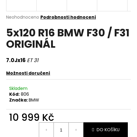
a
j
Průměrné
Neohodnoceno
Podrobnosti hodnocení
í
hodnocení
5x120 R16 BMW F30 / F31
produktu
t
je
?
ORIGINÁL
0,0
z
5
hvězdiček.
7.0Jx16
ET 31
HLEDAT
Možnosti doručení
Skladem
Kód:
806
D
Značka:
BMW
o
p
10 999 Kč
o
r
Měrná
DO KOŠÍKU
u
cena: