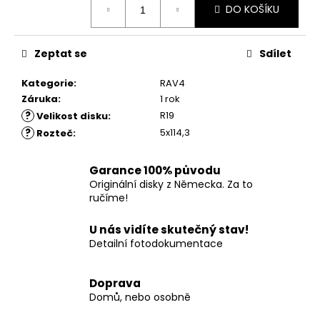
č
DO KOŠÍKU
cena:
u
j
e
Zeptat se
Sdílet
m
e
Kategorie
:
RAV4
Záruka
:
1 rok
?
R19
Velikost disku
:
?
5x114,3
Rozteč
:
Garance 100% původu
Originální disky z Německa. Za to
ručíme!
U nás vidíte skutečný stav!
Detailní fotodokumentace
Doprava
Domů, nebo osobně