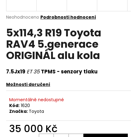
a
j
Průměrné
Neohodnoceno
Podrobnosti hodnocení
í
hodnocení
5x114,3 R19 Toyota
produktu
t
je
?
RAV4 5.generace
0,0
z
ORIGINÁL alu kola
5
hvězdiček.
7.5Jx19
ET 35
TPMS - senzory tlaku
HLEDAT
Možnosti doručení
D
Momentálně nedostupné
o
Kód:
1620
p
Značka:
Toyota
o
r
35 000 Kč
u
Měrná