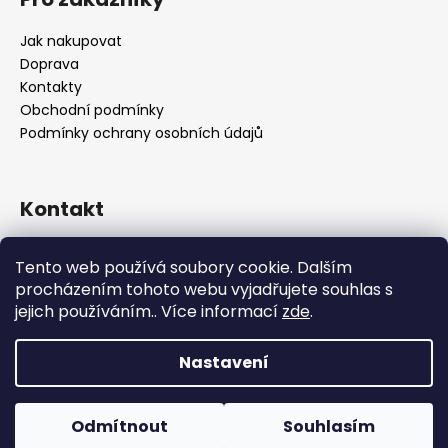
Jak nakupovat
Doprava
Kontakty
Obchodní podmínky
Podmínky ochrany osobních údajů
Kontakt
objednavky
@
alukolamb.cz
Tento web používá soubory cookie. Dalším
+420 773 468 303
procházením tohoto webu vyjadřujete souhlas s
+420 773 468 303
jejich používáním.. Více informací
zde
.
Nastavení
Vytvořil Shoptet
Copyright 2026
ALUKOLAMB.cz - prodej použitých
Odmítnout
Souhlasím
disku a pneumatik
. Všechna práva vyhrazena.