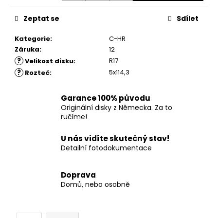
č
u
Zeptat se
Sdílet
j
e
Kategorie
:
C-HR
m
Záruka
:
12
e
?
R17
Velikost disku
:
?
5x114,3
Rozteč
:
Garance 100% původu
Originální disky z Německa. Za to
ručíme!
U nás vidíte skutečný stav!
Detailní fotodokumentace
Doprava
Domů, nebo osobně