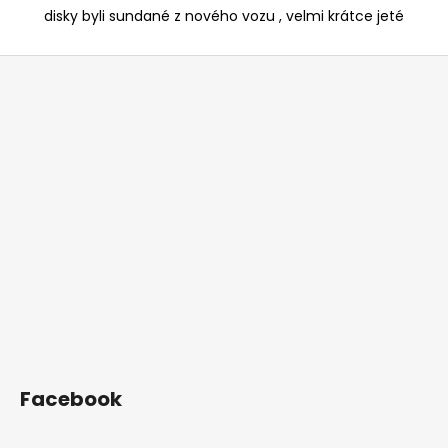
disky byli sundané z nového vozu , velmi krátce jeté
Z
á
p
a
t
í
Facebook