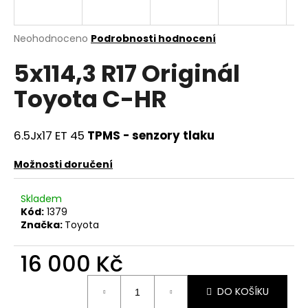
a
j
Průměrné
Neohodnoceno
Podrobnosti hodnocení
í
hodnocení
5x114,3 R17 Originál
produktu
t
je
?
Toyota C-HR
0,0
z
5
hvězdiček.
6.5Jx17
ET 45
TPMS - senzory tlaku
HLEDAT
Možnosti doručení
Skladem
Kód:
1379
D
Značka:
Toyota
o
p
16 000 Kč
o
r
Měrná
DO KOŠÍKU
u
cena: