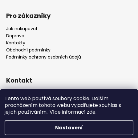
Pro zákazníky
Jak nakupovat
Doprava
Kontakty
Obchodní podmínky
Podmínky ochrany osobních údajů
Kontakt
objednavky
@
alukolamb.cz
Tento web používá soubory cookie. Dalším
+420 773 468 303
procházením tohoto webu vyjadřujete souhlas s
+420 773 468 303
jejich používáním.. Více informací
zde
.
Nastavení
Vytvořil Shoptet