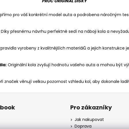
PROČ ORIGINÁL DISKY
a přímo pro váš konkrétní model auta a podrobena náročným test
Díky přesnému návrhu perfektně sedí na náboji kola a nevyžad
 zpravidla vyrobeny z kvalitnějších materiálů a jejich konstrukce 
la:
Originální kola zvyšují hodnotu vašeho auta a mohou být vý
i značek věnují velkou pozornost vzhledu kol, aby dokonale lad
ebook
Pro zákazníky
Jak nakupovat
Doprava