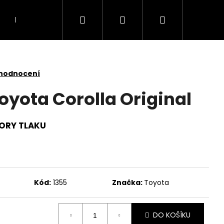
Hledat
Přihlášení
Nákupní
Doprava
Kontakty
košík
 hodnocení
Toyota Corolla Original
ORY TLAKU
Kód:
1355
Značka:
Toyota
DO KOŠÍKU