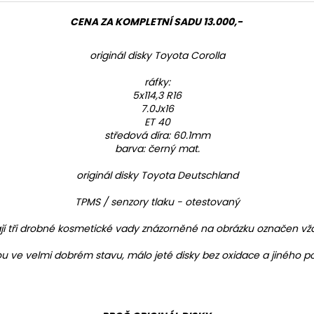
CENA ZA KOMPLETNÍ SADU 13.000,-
originál disky Toyota Corolla
ráfky:
5x114,3 R16
7.0Jx16
ET 40
středová díra: 60.1mm
barva: černý mat.
originál disky Toyota Deutschland
TPMS / senzory tlaku - otestovaný
jí tři drobné kosmetické vady znázorněné na obrázku označen vž
sou ve velmi dobrém stavu, málo jeté disky bez oxidace a jiného p