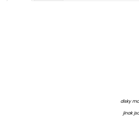
disky ma
jinak j