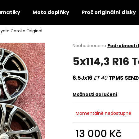
umatiky
Moto doplňky
Proč originální disky
oyota Corolla Original
Co potřebujete najít?
Průměrné
Neohodnoceno
Podrobnosti
hodnocení
5x114,3 R16 
produktu
HLEDAT
je
0,0
z
6.5Jx16
ET 40
TPMS SENZ
5
Doporučujeme
hvězdiček.
Možnosti doručení
Momentálně nedostupné
13 000 Kč