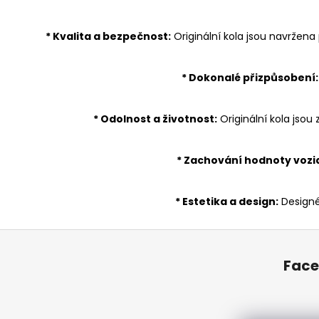
* Kvalita a bezpečnost:
Originální kola jsou navržen
* Dokonalé přizpůsobení:
* Odolnost a životnost:
Originální kola jsou
* Zachování hodnoty vozid
* Estetika a design:
Designéř
Z
á
Fac
p
a
t