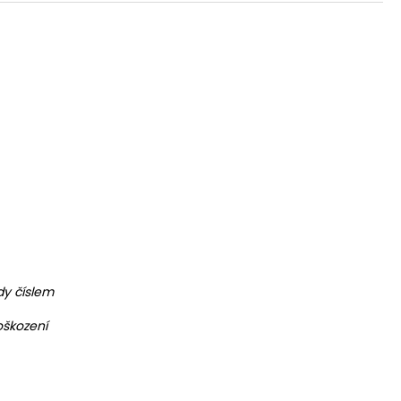
dy číslem
oškození