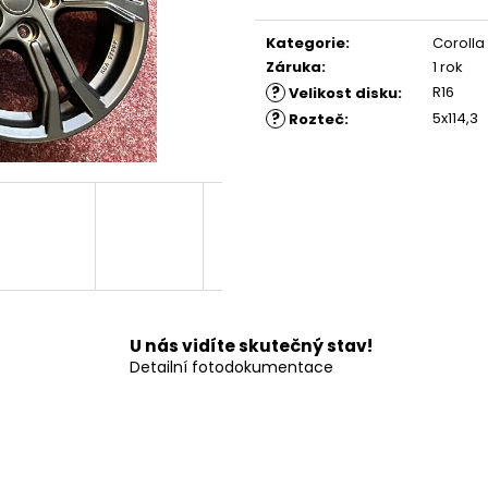
Měrná
cena:
Kategorie
:
Corolla
Záruka
:
1 rok
?
R16
Velikost disku
:
?
5x114,3
Rozteč
:
U nás vidíte skutečný stav!
Detailní fotodokumentace