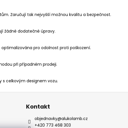
ům. Zaručují tak nejvyšší možnou kvalitu a bezpečnost.
ují žádné dodatečné úpravy.
je optimalizována pro odolnost proti poškození.
hodou při případném prodeji.
ily s celkovým designem vozu.
Kontakt
objednavky
@
alukolamb.cz
+420 773 468 303