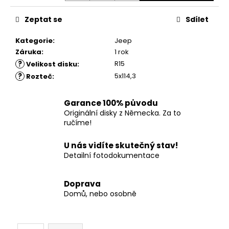
č
u
Zeptat se
Sdílet
j
e
Kategorie
:
Jeep
m
Záruka
:
1 rok
e
?
R15
Velikost disku
:
?
5x114,3
Rozteč
:
Garance 100% původu
Originální disky z Německa. Za to
ručíme!
U nás vidíte skutečný stav!
Detailní fotodokumentace
Doprava
Domů, nebo osobně