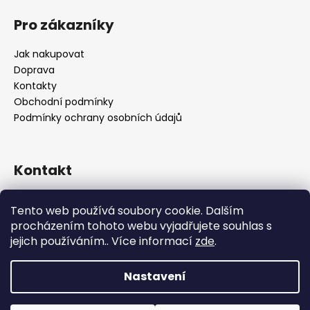
Pro zákazníky
Jak nakupovat
Doprava
Kontakty
Obchodní podmínky
Podmínky ochrany osobních údajů
Kontakt
objednavky
@
alukolamb.cz
Tento web používá soubory cookie. Dalším
+420 773 468 303
procházením tohoto webu vyjadřujete souhlas s
+420 773 468 303
jejich používáním.. Více informací
zde
.
Nastavení
Vytvořil Shoptet
Copyright 2026
ALUKOLAMB.cz - prodej použitých