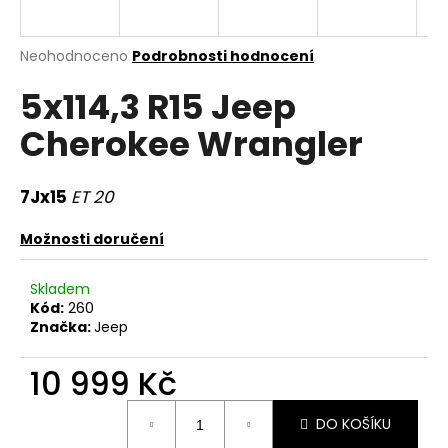
a
j
Průměrné
Neohodnoceno
Podrobnosti hodnocení
í
hodnocení
5x114,3 R15 Jeep
produktu
t
je
?
Cherokee Wrangler
0,0
z
5
hvězdiček.
7Jx15
ET 20
HLEDAT
Možnosti doručení
Skladem
Kód:
260
D
Značka:
Jeep
o
p
10 999 Kč
o
r
Měrná
DO KOŠÍKU
u
cena: