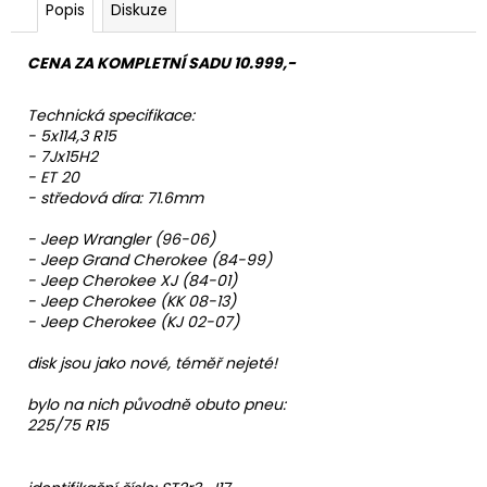
Popis
Diskuze
CENA ZA KOMPLETNÍ SADU 10.999,-
Technická specifikace:
- 5x114,3 R15
- 7Jx15H2
- ET 20
- středová díra: 71.6mm
- Jeep Wrangler (96-06)
- Jeep Grand Cherokee (84-99)
- Jeep Cherokee XJ (84-01)
- Jeep Cherokee (KK 08-13)
- Jeep Cherokee (KJ 02-07)
disk jsou jako nové, téměř nejeté!
bylo na nich původně obuto pneu:
225/75 R15