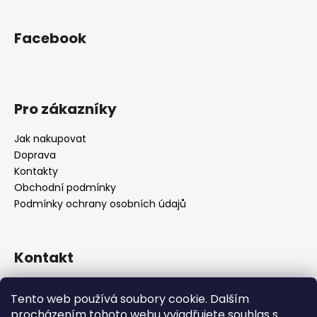
Facebook
Pro zákazníky
Jak nakupovat
Doprava
Kontakty
Obchodní podmínky
Podmínky ochrany osobních údajů
Kontakt
objednavky
@
alukolamb.cz
Tento web používá soubory cookie. Dalším
+420 773 468 303
procházením tohoto webu vyjadřujete souhlas s