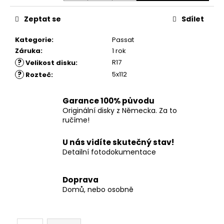
č
u
Zeptat se
Sdílet
j
e
Kategorie
:
Passat
m
Záruka
:
1 rok
e
?
R17
Velikost disku
:
?
5x112
Rozteč
:
Garance 100% původu
Originální disky z Německa. Za to
ručíme!
U nás vidíte skutečný stav!
Detailní fotodokumentace
Doprava
Domů, nebo osobně