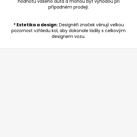
hodnotu vašeho auta a mohou být výhodou při
případném prodeji.
* Estetika a design:
Designéři značek věnují velkou
pozornost vzhledu kol, aby dokonale ladily s celkovým
designem vozu.
Z
á
p
a
t
í