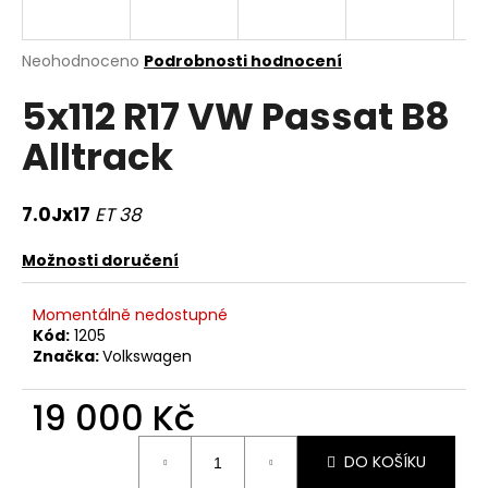
a
j
Průměrné
Neohodnoceno
Podrobnosti hodnocení
í
hodnocení
5x112 R17 VW Passat B8
produktu
t
je
?
Alltrack
0,0
z
5
hvězdiček.
7.0Jx17
ET 38
HLEDAT
Možnosti doručení
Momentálně nedostupné
Kód:
1205
D
Značka:
Volkswagen
o
p
19 000 Kč
o
r
Měrná
DO KOŠÍKU
u
cena: