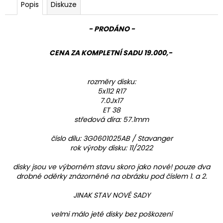
Popis
Diskuze
- PRODÁNO -
CENA ZA KOMPLETNÍ SADU 19.000,-
rozměry disku:
5x112 R17
7.0Jx17
ET 38
středová díra: 57.1mm
číslo dílu: 3G0601025AB / Stavanger
rok výroby disku: 11/2022
disky jsou ve výborném stavu skoro jako nové! pouze dva
drobné oděrky znázorněné na obrázku pod číslem 1. a 2.
JINAK STAV NOVÉ SADY
velmi málo jeté disky bez poškození