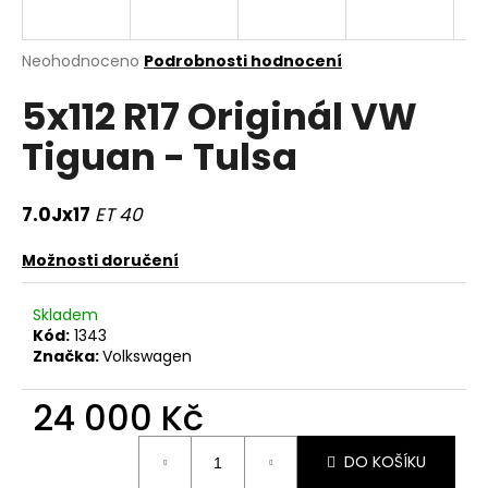
a
j
Průměrné
Neohodnoceno
Podrobnosti hodnocení
í
hodnocení
5x112 R17 Originál VW
produktu
t
je
?
Tiguan - Tulsa
0,0
z
5
hvězdiček.
7.0Jx17
ET 40
HLEDAT
Možnosti doručení
Skladem
Kód:
1343
D
Značka:
Volkswagen
o
p
24 000 Kč
o
r
Měrná
DO KOŠÍKU
u
cena: