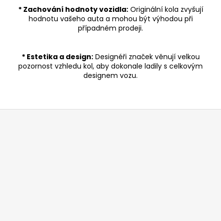
* Zachování hodnoty vozidla:
Originální kola zvyšují
hodnotu vašeho auta a mohou být výhodou při
případném prodeji.
* Estetika a design:
Designéři značek věnují velkou
pozornost vzhledu kol, aby dokonale ladily s celkovým
designem vozu.
Z
á
p
a
t
í