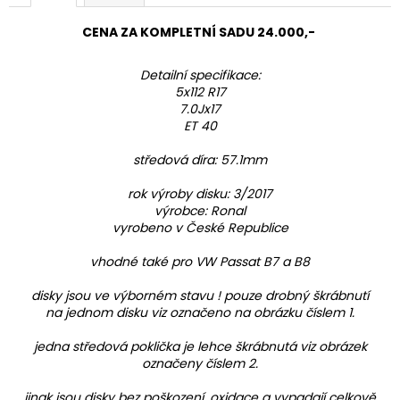
CENA ZA KOMPLETNÍ SADU 24.000,-
Detailní specifikace:
5x112 R17
7.0Jx17
ET 40
středová díra: 57.1mm
rok výroby disku: 3/2017
výrobce: Ronal
vyrobeno v České Republice
vhodné také pro VW Passat B7 a B8
disky jsou ve výborném stavu ! pouze drobný škrábnutí
na jednom disku viz označeno na obrázku číslem 1.
jedna středová poklička je lehce škrábnutá viz obrázek
označeny číslem 2.
jinak jsou disky bez poškození, oxidace a vypadají celkově