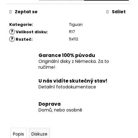
č
u
Zeptat se
Sdílet
j
e
Kategorie
:
Tiguan
m
?
R17
Velikost disku
:
e
?
5x112
Rozteč
:
Garance 100% původu
Originální disky z Německa. Za to
ručíme!
U nás vidíte skutečný stav!
Detailní fotodokumentace
Doprava
Domů, nebo osobně
Popis
Diskuze