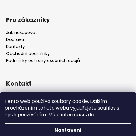
Pro zákazníky
Jak nakupovat
Doprava
Kontakty
Obchodní podmínky
Podmínky ochrany osobních údajů
Kontakt
objednavky
@
alukolamb.cz
Tento web používá soubory cookie. Dalším
+420 773 468 303
procházením tohoto webu vyjadřujete souhlas s
+420 773 468 303
jejich používáním.. Více informací
zde
.
Nastavení
Vytvořil Shoptet