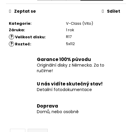
č
u
Zeptat se
Sdílet
j
e
Kategorie
:
V-Class (Vito)
m
Záruka
:
1 rok
e
?
R17
Velikost disku
:
?
5x112
Rozteč
:
Garance 100% původu
Originální disky z Německa. Za to
ručíme!
U nás vidíte skutečný stav!
Detailní fotodokumentace
Doprava
Domů, nebo osobně