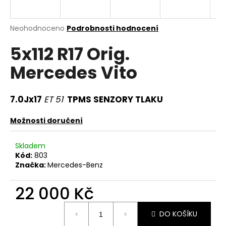
a
j
Průměrné
Neohodnoceno
Podrobnosti hodnocení
í
hodnocení
5x112 R17 Orig.
produktu
t
je
?
Mercedes Vito
0,0
z
5
hvězdiček.
7.0Jx17
ET 51
TPMS SENZORY TLAKU
HLEDAT
Možnosti doručení
Skladem
Kód:
803
D
Značka:
Mercedes-Benz
o
p
22 000 Kč
o
r
Měrná
DO KOŠÍKU
u
cena: