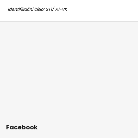
identifikační číslo: ST1/ R1-VK
Z
á
p
a
t
í
Facebook