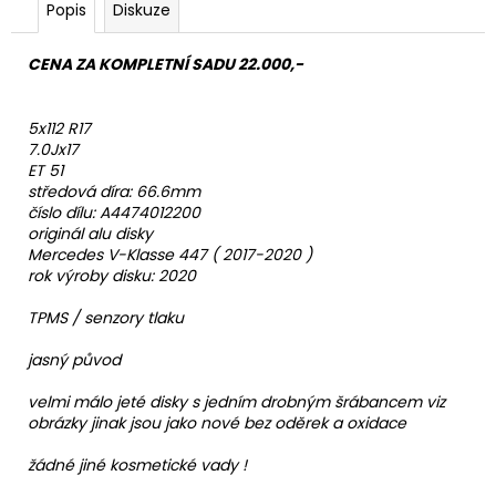
Popis
Diskuze
CENA ZA KOMPLETNÍ SADU 22.000,-
5x112 R17
7.0Jx17
ET 51
středová díra: 66.6mm
číslo dílu: A4474012200
originál alu disky
Mercedes V-Klasse 447 ( 2017-2020 )
rok výroby disku: 2020
TPMS / senzory tlaku
jasný původ
velmi málo jeté disky s jedním drobným šrábancem viz
obrázky jinak jsou jako nové bez oděrek a oxidace
žádné jiné kosmetické vady !