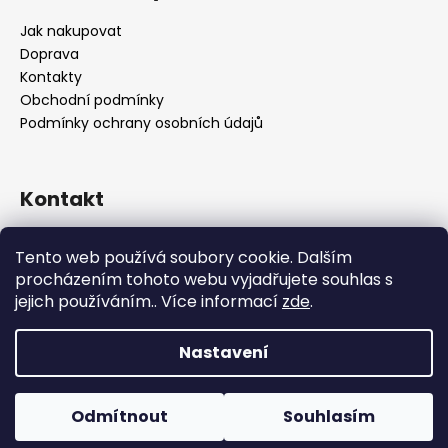
Jak nakupovat
Doprava
Kontakty
Obchodní podmínky
Podmínky ochrany osobních údajů
Kontakt
objednavky
@
alukolamb.cz
Tento web používá soubory cookie. Dalším
+420 773 468 303
procházením tohoto webu vyjadřujete souhlas s
+420 773 468 303
jejich používáním.. Více informací
zde
.
Nastavení
Vytvořil Shoptet
Copyright 2026
ALUKOLAMB.cz - prodej použitých
Odmítnout
Souhlasím
disku a pneumatik
. Všechna práva vyhrazena.