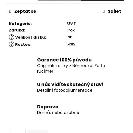
č
u
Zeptat se
Sdílet
j
e
Kategorie
:
SEAT
m
Záruka
:
1 rok
e
?
R16
Velikost disku
:
?
5x112
Rozteč
:
Garance 100% původu
Originální disky z Německa. Za to
ručíme!
U nás vidíte skutečný stav!
Detailní fotodokumentace
Doprava
Domů, nebo osobně