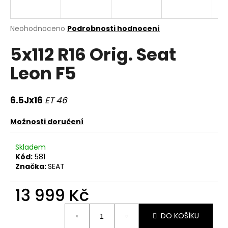
a
j
Průměrné
Neohodnoceno
Podrobnosti hodnocení
í
hodnocení
5x112 R16 Orig. Seat
produktu
t
je
?
Leon F5
0,0
z
5
hvězdiček.
6.5Jx16
ET 46
HLEDAT
Možnosti doručení
Skladem
Kód:
581
D
Značka:
SEAT
o
p
13 999 Kč
o
r
Měrná
DO KOŠÍKU
u
cena: