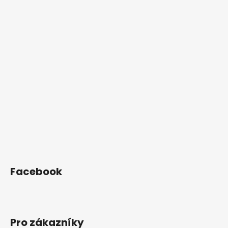
Z
á
p
a
t
í
Facebook
Pro zákazníky