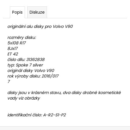
Popis
Diskuze
originální alu disky pro Volvo V90
rozměry disku:
5x108 R17
8Jx17
ET 42
číslo dílu: 31362838
typ: Spoke 7 silver
originál disky Volvo V90
rok výroby disku: 2016/017
7
disky jsou v krásném stavu, dva disky drobné kosmetické
vady viz obrázky
identifikační číslo:
A-R2-S1-P2
Z