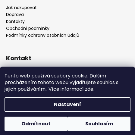
Jak nakupovat
Doprava
Kontakty
Obchodní podmínky
Podmínky ochrany osobních údajů
Kontakt
objednavky
@
alukolamb.cz
Tento web používá soubory cookie. Dalším
+420 773 468 303
procházením tohoto webu vyjadřujete souhlas s
+420 773 468 303
jejich používáním.. Více informací
zde
.
Nastavení
Vytvořil Shoptet
Copyright 2026
ALUKOLAMB.cz - prodej použitých
Odmítnout
Souhlasím
disku a pneumatik
. Všechna práva vyhrazena.