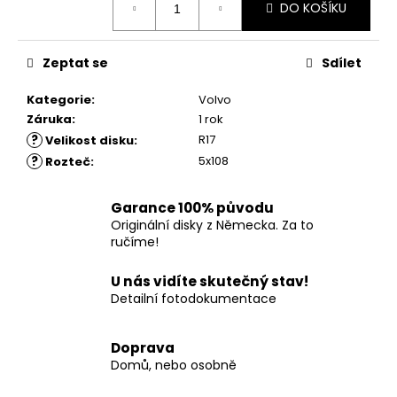
č
DO KOŠÍKU
cena:
u
j
e
Zeptat se
Sdílet
m
e
Kategorie
:
Volvo
Záruka
:
1 rok
?
R17
Velikost disku
:
?
5x108
Rozteč
:
Garance 100% původu
Originální disky z Německa. Za to
ručíme!
U nás vidíte skutečný stav!
Detailní fotodokumentace
Doprava
Domů, nebo osobně