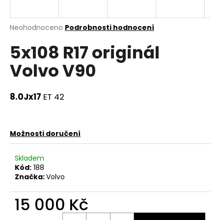
a
j
Průměrné
Neohodnoceno
Podrobnosti hodnocení
í
hodnocení
5x108 R17 originál
produktu
t
je
?
Volvo V90
0,0
z
5
hvězdiček.
8.0Jx17
ET 42
HLEDAT
Možnosti doručení
D
Skladem
o
Kód:
188
p
Značka:
Volvo
o
r
15 000 Kč
u
Měrná