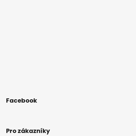
á
p
a
t
í
Facebook
Pro zákazníky