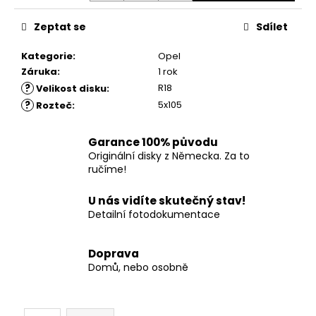
č
u
Zeptat se
Sdílet
j
e
Kategorie
:
Opel
m
Záruka
:
1 rok
e
?
R18
Velikost disku
:
?
5x105
Rozteč
:
Garance 100% původu
Originální disky z Německa. Za to
ručíme!
U nás vidíte skutečný stav!
Detailní fotodokumentace
Doprava
Domů, nebo osobně