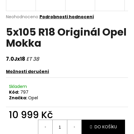
a
j
Průměrné
Neohodnoceno
Podrobnosti hodnocení
í
hodnocení
5x105 R18 Originál Opel
produktu
t
je
?
Mokka
0,0
z
5
hvězdiček.
7.0Jx18
ET 38
HLEDAT
Možnosti doručení
Skladem
Kód:
797
D
Značka:
Opel
o
p
10 999 Kč
o
r
Měrná
DO KOŠÍKU
u
cena: