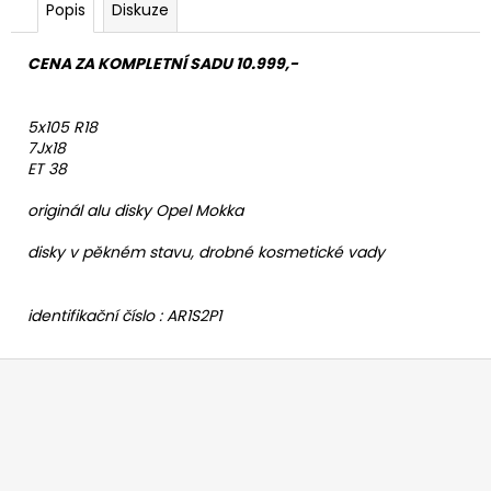
Popis
Diskuze
CENA ZA KOMPLETNÍ SADU 10.999,-
5x105 R18
7Jx18
ET 38
originál alu disky Opel Mokka
disky v pěkném stavu, drobné kosmetické vady
identifikační číslo : AR1S2P1
Z
á
p
a
t