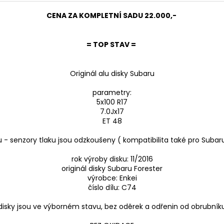
CENA ZA KOMPLETNÍ SADU 22.000,-
= TOP STAV =
Originál alu disky Subaru
parametry:
5x100 R17
7.0Jx17
ET 48
 - senzory tlaku jsou odzkoušeny ( kompatibilita také pro Subaru
rok výroby disku: 11/2016
originál disky Subaru Forester
výrobce: Enkei
číslo dílu: C74
disky jsou ve výborném stavu, bez oděrek a odřenin od obrubník