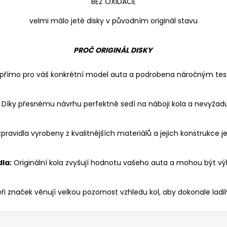
BEZ OXIDACE
velmi málo jeté disky v původním originál stavu
PROČ ORIGINÁL DISKY
a přímo pro váš konkrétní model auta a podrobena náročným test
Díky přesnému návrhu perfektně sedí na náboji kola a nevyžad
 zpravidla vyrobeny z kvalitnějších materiálů a jejich konstrukce 
la:
Originální kola zvyšují hodnotu vašeho auta a mohou být vý
i značek věnují velkou pozornost vzhledu kol, aby dokonale lad