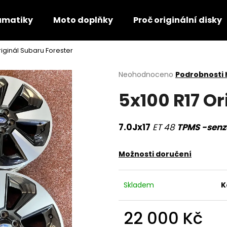
umatiky
Moto doplňky
Proč originální disky
riginál Subaru Forester
Co potřebujete najít?
Průměrné
Neohodnoceno
Podrobnosti
hodnocení
5x100 R17 Or
produktu
HLEDAT
je
0,0
z
7.0Jx17
ET 48
TPMS -senz
5
Doporučujeme
hvězdiček.
Možnosti doručení
Skladem
K
22 000 Kč