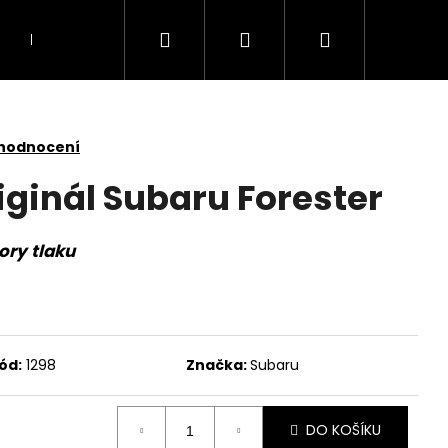
Hledat
Přihlášení
Nákupní
Doprava
Kontakty
košík
 hodnocení
iginál Subaru Forester
ory tlaku
ód:
1298
Značka:
Subaru
DO KOŠÍKU