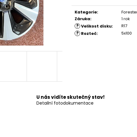
Měrná
cena:
Kategorie
:
Foreste
Záruka
:
1 rok
?
R17
Velikost disku
:
?
5x100
Rozteč
:
U nás vidíte skutečný stav!
Detailní fotodokumentace