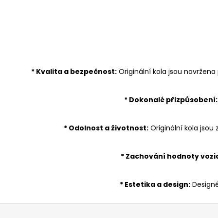
* Kvalita a bezpečnost:
Originální kola jsou navržen
* Dokonalé přizpůsobení:
* Odolnost a životnost:
Originální kola jsou
* Zachování hodnoty vozid
* Estetika a design:
Designéř
Z