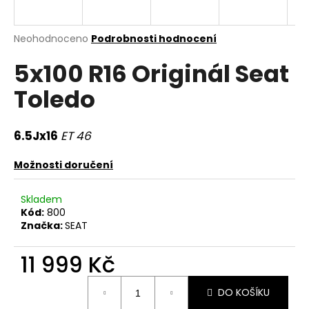
a
j
Průměrné
Neohodnoceno
Podrobnosti hodnocení
í
hodnocení
5x100 R16 Originál Seat
produktu
t
je
?
Toledo
0,0
z
5
hvězdiček.
6.5Jx16
ET 46
HLEDAT
Možnosti doručení
Skladem
Kód:
800
D
Značka:
SEAT
o
p
11 999 Kč
o
r
Měrná
DO KOŠÍKU
u
cena: