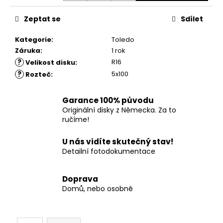
č
u
Zeptat se
Sdílet
j
e
Kategorie
:
Toledo
m
Záruka
:
1 rok
e
?
R16
Velikost disku
:
?
5x100
Rozteč
:
Garance 100% původu
Originální disky z Německa. Za to
ručíme!
U nás vidíte skutečný stav!
Detailní fotodokumentace
Doprava
Domů, nebo osobně