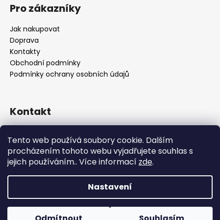
Pro zákazníky
Jak nakupovat
Doprava
Kontakty
Obchodní podmínky
Podmínky ochrany osobních údajů
Kontakt
objednavky
@
alukolamb.cz
Tento web používá soubory cookie. Dalším
+420 773 468 303
procházením tohoto webu vyjadřujete souhlas s
+420 773 468 303
jejich používáním.. Více informací
zde
.
Nastavení
Vytvořil Shoptet
Copyright 2026
ALUKOLAMB.cz - prodej použitých
Odmítnout
Souhlasím
disku a pneumatik
. Všechna práva vyhrazena.