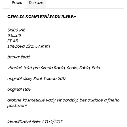
Popis
Diskuze
CENA ZA KOMPLETNÍ SADU 11.999,-
5x100 R16
6.5Jx16
ET 46
středová díra: 57.1mm
barva: šedá
vhodné také pro Škoda Rapid, Scala, Fabia, Polo
originál disky Seat Toledo 2017
originál stav
drobné kosmetické vady viz obrázky, bez oxidace a jiného
poškození
identifikační číslo:
ST1.r2/ST17