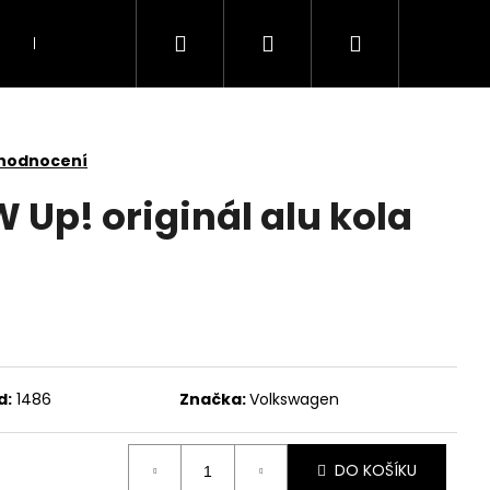
Hledat
Přihlášení
Nákupní
Doprava
Kontakty
košík
 hodnocení
 Up! originál alu kola
d:
1486
Značka:
Volkswagen
DO KOŠÍKU