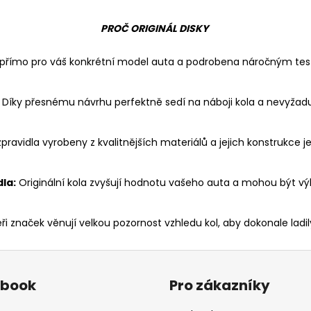
PROČ ORIGINÁL DISKY
a přímo pro váš konkrétní model auta a podrobena náročným test
Díky přesnému návrhu perfektně sedí na náboji kola a nevyžad
 zpravidla vyrobeny z kvalitnějších materiálů a jejich konstrukce 
la:
Originální kola zvyšují hodnotu vašeho auta a mohou být vý
i značek věnují velkou pozornost vzhledu kol, aby dokonale lad
ebook
Pro zákazníky