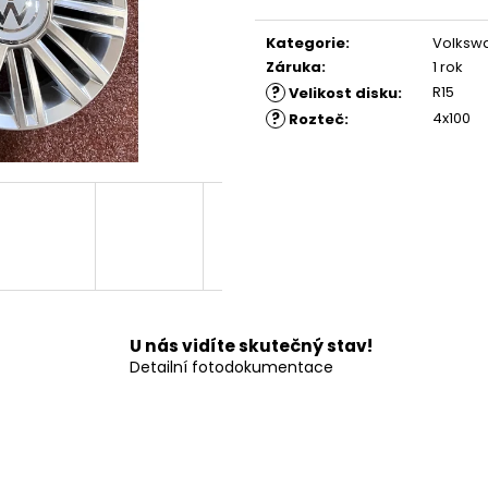
Měrná
cena:
Kategorie
:
Volksw
Záruka
:
1 rok
?
R15
Velikost disku
:
?
4x100
Rozteč
:
U nás vidíte skutečný stav!
Detailní fotodokumentace