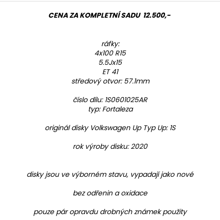
CENA ZA KOMPLETNÍ SADU 12.500,-
ráfky:
4x100 R15
5.5Jx15
ET 41
středový otvor: 57.1mm
číslo dílu: 1S0601025AR
typ: Fortaleza
originál disky Volkswagen Up Typ Up: 1S
rok výroby disku: 2020
disky jsou ve výborném stavu, vypadají jako nové
bez odřenin a oxidace
pouze pár opravdu drobných známek použity