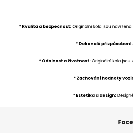
* Kvalita a bezpečnost:
Originální kola jsou navržen
* Dokonalé přizpůsobení:
* Odolnost a životnost:
Originální kola jsou
* Zachování hodnoty vozid
* Estetika a design:
Designéř
Z
á
Fac
p